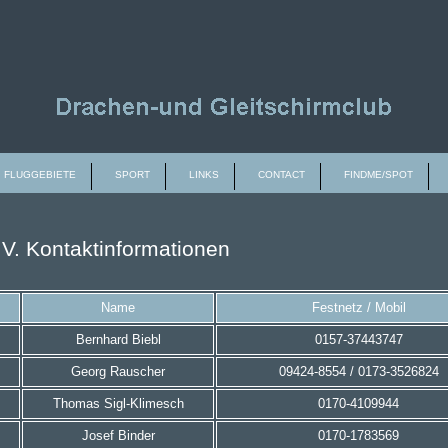
FLUGGEBIETE
SPORT
LINKS
CONTACT
FINDME/SPOT
ntaktinformationen
Name
Festnetz / Mobil
Bernhard Biebl
0157-37443747
Georg Rauscher
09424-8554 / 0173-3526824
Thomas Sigl-Klimesch
0170-4109944
Josef Binder
0170-1783569