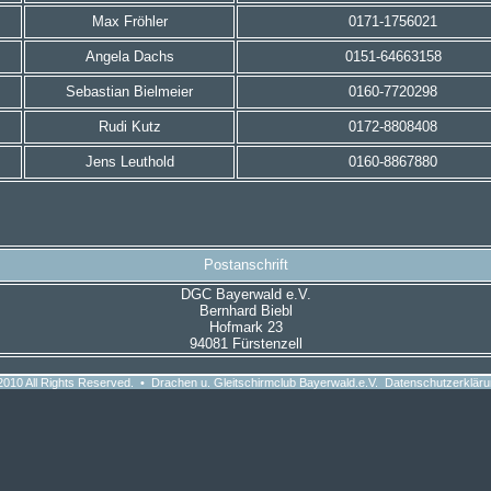
Max Fröhler
0171-1756021
Angela Dachs
0151-64663158
Sebastian Bielmeier
0160-7720298
Rudi Kutz
0172-8808408
Jens Leuthold
0160-8867880
Postanschrift
DGC Bayerwald e.V.
Bernhard Biebl
Hofmark 23
94081 Fürstenzell
010 All Rights Reserved. • Drachen u. Gleitschirmclub Bayerwald.e.V.
Datenschutzerklär